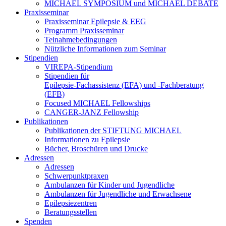
MICHAEL SYMPOSIUM und MICHAEL DEBATE
Praxisseminar
Praxisseminar Epilepsie & EEG
Programm Praxisseminar
Teinahmebedingungen
Nützliche Informationen zum Seminar
Stipendien
VIREPA-Stipendium
Stipendien für
Epilepsie-Fachassistenz (EFA) und -Fachberatung
(EFB)
Focused MICHAEL Fellowships
CANGER-JANZ Fellowship
Publikationen
Publikationen der STIFTUNG MICHAEL
Informationen zu Epilepsie
Bücher, Broschüren und Drucke
Adressen
Adressen
Schwerpunktpraxen
Ambulanzen für Kinder und Jugendliche
Ambulanzen für Jugendliche und Erwachsene
Epilepsiezentren
Beratungsstellen
Spenden