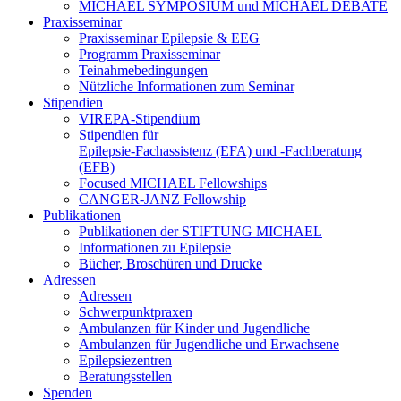
MICHAEL SYMPOSIUM und MICHAEL DEBATE
Praxisseminar
Praxisseminar Epilepsie & EEG
Programm Praxisseminar
Teinahmebedingungen
Nützliche Informationen zum Seminar
Stipendien
VIREPA-Stipendium
Stipendien für
Epilepsie-Fachassistenz (EFA) und -Fachberatung
(EFB)
Focused MICHAEL Fellowships
CANGER-JANZ Fellowship
Publikationen
Publikationen der STIFTUNG MICHAEL
Informationen zu Epilepsie
Bücher, Broschüren und Drucke
Adressen
Adressen
Schwerpunktpraxen
Ambulanzen für Kinder und Jugendliche
Ambulanzen für Jugendliche und Erwachsene
Epilepsiezentren
Beratungsstellen
Spenden