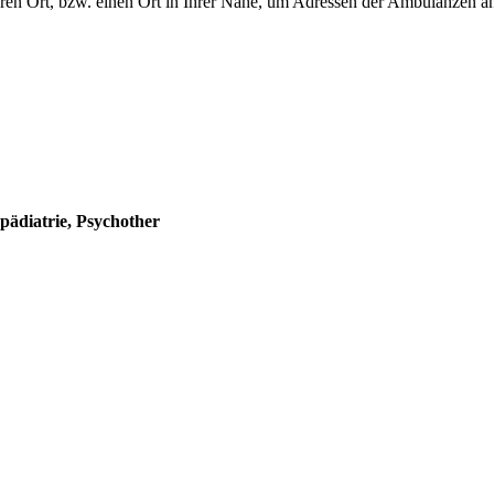
ren Ort, bzw. einen Ort in Ihrer Nähe, um Adressen der Ambulanzen an
ädiatrie, Psychother