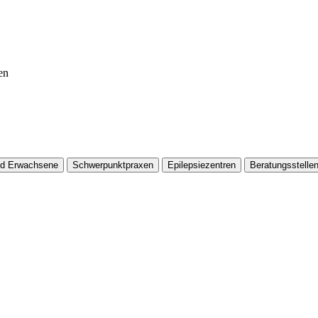
en
nd Erwachsene
Schwerpunktpraxen
Epilepsiezentren
Beratungsstelle