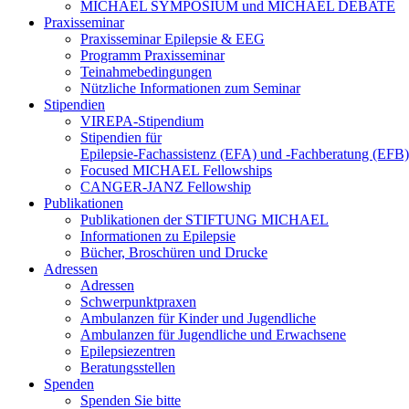
MICHAEL SYMPOSIUM und MICHAEL DEBATE
Praxisseminar
Praxisseminar Epilepsie & EEG
Programm Praxisseminar
Teinahmebedingungen
Nützliche Informationen zum Seminar
Stipendien
VIREPA-Stipendium
Stipendien für
Epilepsie-Fachassistenz (EFA) und -Fachberatung (EFB)
Focused MICHAEL Fellowships
CANGER-JANZ Fellowship
Publikationen
Publikationen der STIFTUNG MICHAEL
Informationen zu Epilepsie
Bücher, Broschüren und Drucke
Adressen
Adressen
Schwerpunktpraxen
Ambulanzen für Kinder und Jugendliche
Ambulanzen für Jugendliche und Erwachsene
Epilepsiezentren
Beratungsstellen
Spenden
Spenden Sie bitte