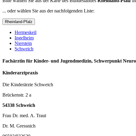
Bitte wählen Sie aus der Karte des Bundeslandes
Rheinland-Pfalz
Ih
... oder wählen Sie aus der nachfolgenden Liste:
Rheinland-Pfalz
Hermeskeil
Ingelheim
Nierstein
Schweich
Fachärztin für Kinder- und Jugendmedizin, Schwerpunkt Neurop
Kinderarztpraxis
Die Kinderärzte Schweich
Brückenstr. 2 a
54338 Schweich
Frau Dr. med. A. Traut
Dr. M. Gressnich