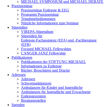
MICHAEL SYMPOSIUM und MICHAEL DEBATE
Praxisseminar
Praxisseminar Epilepsie & EEG
Programm Praxisseminar
Teinahmebedingungen
Nützliche Informationen zum Seminar
Stipendien
VIREPA-Stipendium
Stipendien für
Epilepsie-Fachassistenz (EFA) und -Fachberatung
(EFB)
Focused MICHAEL Fellowships
CANGER-JANZ Fellowship
Publikationen
Publikationen der STIFTUNG MICHAEL
Informationen zu Epilepsie
Bücher, Broschüren und Drucke
Adressen
Adressen
Schwerpunktpraxen
Ambulanzen für Kinder und Jugendliche
Ambulanzen für Jugendliche und Erwachsene
Epilepsiezentren
Beratungsstellen
Spenden