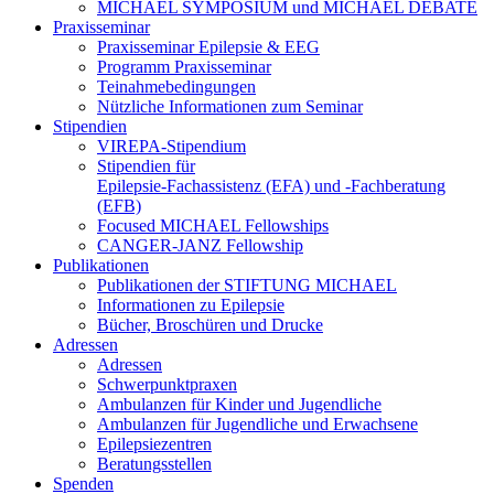
MICHAEL SYMPOSIUM und MICHAEL DEBATE
Praxisseminar
Praxisseminar Epilepsie & EEG
Programm Praxisseminar
Teinahmebedingungen
Nützliche Informationen zum Seminar
Stipendien
VIREPA-Stipendium
Stipendien für
Epilepsie-Fachassistenz (EFA) und -Fachberatung
(EFB)
Focused MICHAEL Fellowships
CANGER-JANZ Fellowship
Publikationen
Publikationen der STIFTUNG MICHAEL
Informationen zu Epilepsie
Bücher, Broschüren und Drucke
Adressen
Adressen
Schwerpunktpraxen
Ambulanzen für Kinder und Jugendliche
Ambulanzen für Jugendliche und Erwachsene
Epilepsiezentren
Beratungsstellen
Spenden