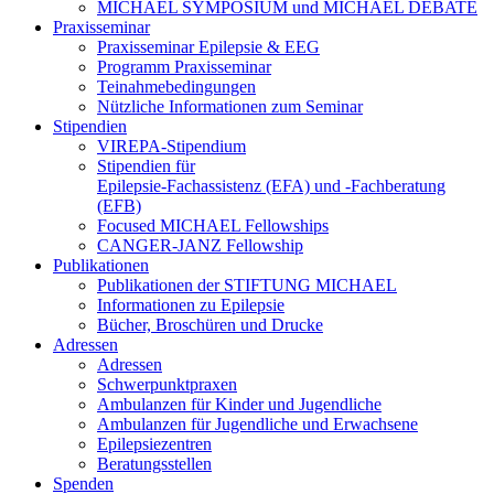
MICHAEL SYMPOSIUM und MICHAEL DEBATE
Praxisseminar
Praxisseminar Epilepsie & EEG
Programm Praxisseminar
Teinahmebedingungen
Nützliche Informationen zum Seminar
Stipendien
VIREPA-Stipendium
Stipendien für
Epilepsie-Fachassistenz (EFA) und -Fachberatung
(EFB)
Focused MICHAEL Fellowships
CANGER-JANZ Fellowship
Publikationen
Publikationen der STIFTUNG MICHAEL
Informationen zu Epilepsie
Bücher, Broschüren und Drucke
Adressen
Adressen
Schwerpunktpraxen
Ambulanzen für Kinder und Jugendliche
Ambulanzen für Jugendliche und Erwachsene
Epilepsiezentren
Beratungsstellen
Spenden