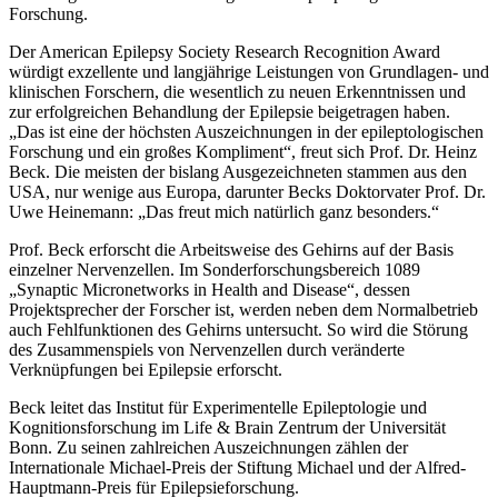
Forschung.
Der American Epilepsy Society Research Recognition Award
würdigt exzellente und langjährige Leistungen von Grundlagen- und
klinischen Forschern, die wesentlich zu neuen Erkenntnissen und
zur erfolgreichen Behandlung der Epilepsie beigetragen haben.
„Das ist eine der höchsten Auszeichnungen in der epileptologischen
Forschung und ein großes Kompliment“, freut sich Prof. Dr. Heinz
Beck. Die meisten der bislang Ausgezeichneten stammen aus den
USA, nur wenige aus Europa, darunter Becks Doktorvater Prof. Dr.
Uwe Heinemann: „Das freut mich natürlich ganz besonders.“
Prof. Beck erforscht die Arbeitsweise des Gehirns auf der Basis
einzelner Nervenzellen. Im Sonderforschungsbereich 1089
„Synaptic Micronetworks in Health and Disease“, dessen
Projektsprecher der Forscher ist, werden neben dem Normalbetrieb
auch Fehlfunktionen des Gehirns untersucht. So wird die Störung
des Zusammenspiels von Nervenzellen durch veränderte
Verknüpfungen bei Epilepsie erforscht.
Beck leitet das Institut für Experimentelle Epileptologie und
Kognitionsforschung im Life & Brain Zentrum der Universität
Bonn. Zu seinen zahlreichen Auszeichnungen zählen der
Internationale Michael-Preis der Stiftung Michael und der Alfred-
Hauptmann-Preis für Epilepsieforschung.