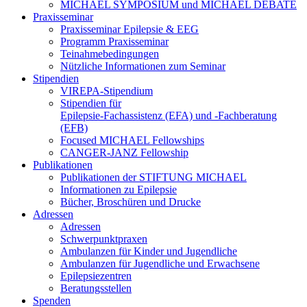
MICHAEL SYMPOSIUM und MICHAEL DEBATE
Praxisseminar
Praxisseminar Epilepsie & EEG
Programm Praxisseminar
Teinahmebedingungen
Nützliche Informationen zum Seminar
Stipendien
VIREPA-Stipendium
Stipendien für
Epilepsie-Fachassistenz (EFA) und -Fachberatung
(EFB)
Focused MICHAEL Fellowships
CANGER-JANZ Fellowship
Publikationen
Publikationen der STIFTUNG MICHAEL
Informationen zu Epilepsie
Bücher, Broschüren und Drucke
Adressen
Adressen
Schwerpunktpraxen
Ambulanzen für Kinder und Jugendliche
Ambulanzen für Jugendliche und Erwachsene
Epilepsiezentren
Beratungsstellen
Spenden