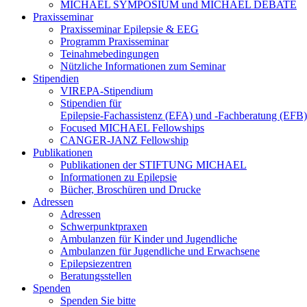
MICHAEL SYMPOSIUM und MICHAEL DEBATE
Praxisseminar
Praxisseminar Epilepsie & EEG
Programm Praxisseminar
Teinahmebedingungen
Nützliche Informationen zum Seminar
Stipendien
VIREPA-Stipendium
Stipendien für
Epilepsie-Fachassistenz (EFA) und -Fachberatung (EFB)
Focused MICHAEL Fellowships
CANGER-JANZ Fellowship
Publikationen
Publikationen der STIFTUNG MICHAEL
Informationen zu Epilepsie
Bücher, Broschüren und Drucke
Adressen
Adressen
Schwerpunktpraxen
Ambulanzen für Kinder und Jugendliche
Ambulanzen für Jugendliche und Erwachsene
Epilepsiezentren
Beratungsstellen
Spenden
Spenden Sie bitte