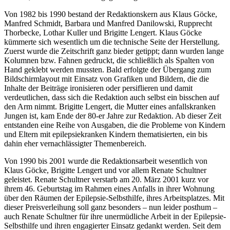
Von 1982 bis 1990 bestand der Redaktionskern aus Klaus Göcke,
Manfred Schmidt, Barbara und Manfred Danilowski, Rupprecht
Thorbecke, Lothar Kuller und Brigitte Lengert. Klaus Göcke
kümmerte sich wesentlich um die technische Seite der Herstellung.
Zuerst wurde die Zeitschrift ganz bieder getippt; dann wurden lange
Kolumnen bzw. Fahnen gedruckt, die schließlich als Spalten von
Hand geklebt werden mussten. Bald erfolgte der Übergang zum
Bildschirmlayout mit Einsatz von Grafiken und Bildern, die die
Inhalte der Beiträge ironisieren oder persiflieren und damit
verdeutlichen, dass sich die Redaktion auch selbst ein bisschen auf
den Arm nimmt. Brigitte Lengert, die Mutter eines anfallskranken
Jungen ist, kam Ende der 80-er Jahre zur Redaktion. Ab dieser Zeit
entstanden eine Reihe von Ausgaben, die die Probleme von Kindern
und Eltern mit epilepsiekranken Kindern thematisierten, ein bis
dahin eher vernachlässigter Themenbereich.
Von 1990 bis 2001 wurde die Redaktionsarbeit wesentlich von
Klaus Göcke, Brigitte Lengert und vor allem Renate Schultner
geleistet. Renate Schultner verstarb am 20. März 2001 kurz vor
ihrem 46. Geburtstag im Rahmen eines Anfalls in ihrer Wohnung
über den Räumen der Epilepsie-Selbsthilfe, ihres Arbeitsplatzes. Mit
dieser Preisverleihung soll ganz besonders – nun leider posthum –
auch Renate Schultner für ihre unermüdliche Arbeit in der Epilepsie-
Selbsthilfe und ihren engagierter Einsatz gedankt werden. Seit dem