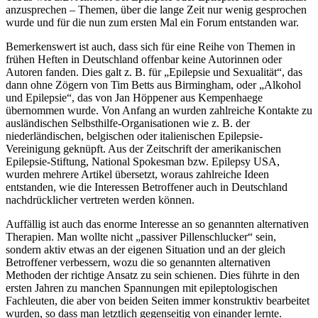
anzusprechen – Themen, über die lange Zeit nur wenig gesprochen
wurde und für die nun zum ersten Mal ein Forum entstanden war.
Bemerkenswert ist auch, dass sich für eine Reihe von Themen in
frühen Heften in Deutschland offenbar keine Autorinnen oder
Autoren fanden. Dies galt z. B. für „Epilepsie und Sexualität“, das
dann ohne Zögern von Tim Betts aus Birmingham, oder „Alkohol
und Epilepsie“, das von Jan Höppener aus Kempenhaege
übernommen wurde. Von Anfang an wurden zahlreiche Kontakte zu
ausländischen Selbsthilfe-Organisationen wie z. B. der
niederländischen, belgischen oder italienischen Epilepsie-
Vereinigung geknüpft. Aus der Zeitschrift der amerikanischen
Epilepsie-Stiftung, National Spokesman bzw. Epilepsy USA,
wurden mehrere Artikel übersetzt, woraus zahlreiche Ideen
entstanden, wie die Interessen Betroffener auch in Deutschland
nachdrücklicher vertreten werden können.
Auffällig ist auch das enorme Interesse an so genannten alternativen
Therapien. Man wollte nicht „passiver Pillenschlucker“ sein,
sondern aktiv etwas an der eigenen Situation und an der gleich
Betroffener verbessern, wozu die so genannten alternativen
Methoden der richtige Ansatz zu sein schienen. Dies führte in den
ersten Jahren zu manchen Spannungen mit epileptologischen
Fachleuten, die aber von beiden Seiten immer konstruktiv bearbeitet
wurden, so dass man letztlich gegenseitig von einander lernte.