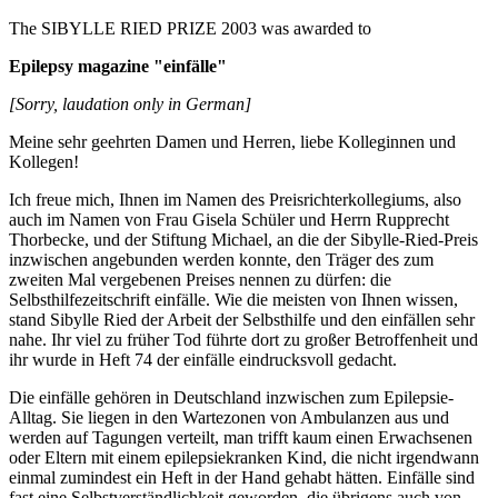
The SIBYLLE RIED PRIZE 2003 was awarded to
Epilepsy magazine "einfälle"
[Sorry, laudation only in German]
Meine sehr geehrten Damen und Herren, liebe Kolleginnen und
Kollegen!
Ich freue mich, Ihnen im Namen des Preisrichterkollegiums, also
auch im Namen von Frau Gisela Schüler und Herrn Rupprecht
Thorbecke, und der Stiftung Michael, an die der Sibylle-Ried-Preis
inzwischen angebunden werden konnte, den Träger des zum
zweiten Mal vergebenen Preises nennen zu dürfen: die
Selbsthilfezeitschrift einfälle. Wie die meisten von Ihnen wissen,
stand Sibylle Ried der Arbeit der Selbsthilfe und den einfällen sehr
nahe. Ihr viel zu früher Tod führte dort zu großer Betroffenheit und
ihr wurde in Heft 74 der einfälle eindrucksvoll gedacht.
Die einfälle gehören in Deutschland inzwischen zum Epilepsie-
Alltag. Sie liegen in den Wartezonen von Ambulanzen aus und
werden auf Tagungen verteilt, man trifft kaum einen Erwachsenen
oder Eltern mit einem epilepsiekranken Kind, die nicht irgendwann
einmal zumindest ein Heft in der Hand gehabt hätten. Einfälle sind
fast eine Selbstverständlichkeit geworden, die übrigens auch von