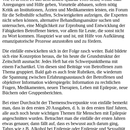
Anregungen und Hilfe geben, Vorurteile abbauen, sofern nötig
Kritik an Institutionen, Ärzten und Medikamenten leisten, ein Forum
für die Selbsthilfe schaffen, Schwierigkeiten aufzeigen, die Experten
nicht sehen können, alternative Behandlungsansätze suchen und
untersuchen, eine Möglichkeit zur Erprobung und Entwicklung der
Fähigkeiten Betroffener bieten, vor allem für Leute, die sonst nicht
zu Wort kommen. Hauptziel war und ist, mit Hilfe von Aufklärung
emanzipatorische Prozesse anzustoßen und zu fördern.
Die einfälle entwickelten sich in der Folge rasch weiter. Bald bildete
sich eine Konzeption heraus, die bis heute die Grundstruktur der
Zeitschrift ausmacht: Jedes Heft hat ein Schwerpunktthema mit
einem Fachartikel. Um diesen sind Beiträge von Betroffenen zum
Thema gruppiert. Bald gab es auch feste Rubriken, die wiederum
die Spannung zwischen Erfahrungsaustausch der Betroffenen und
objektiver Information widerspiegeln: Information zu rechtlichen
Fragen, Medikamenten, neuen Therapien, Leben mit Epilepsie, neue
Büchern oder Gruppenberichten.
Bei einer Durchsicht der Themenschwerpunkte von einfälle bemerkt
man, dass in den ersten 20 Ausgaben, d. h. in den ersten fünf Jahren,
alle auch noch heute wichtigen Themen für Menschen mit Epilepsie
angeschnitten wurden. Betrachtet man die einfälle der ersten Jahren
etwas genauer, dann fällt auf, dass es bewusst auch darum ging,
Tabus wie z.B. Alkohol bei Epilepsie oder Epilepsie und Sexualität