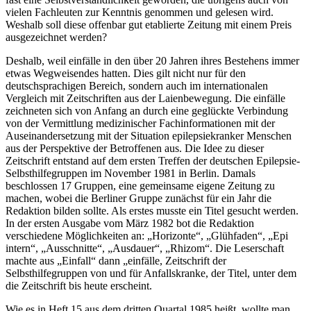
vielen Fachleuten zur Kenntnis genommen und gelesen wird.
Weshalb soll diese offenbar gut etablierte Zeitung mit einem Preis
ausgezeichnet werden?
Deshalb, weil einfälle in den über 20 Jahren ihres Bestehens immer
etwas Wegweisendes hatten. Dies gilt nicht nur für den
deutschsprachigen Bereich, sondern auch im internationalen
Vergleich mit Zeitschriften aus der Laienbewegung. Die einfälle
zeichneten sich von Anfang an durch eine geglückte Verbindung
von der Vermittlung medizinischer Fachinformationen mit der
Auseinandersetzung mit der Situation epilepsiekranker Menschen
aus der Perspektive der Betroffenen aus. Die Idee zu dieser
Zeitschrift entstand auf dem ersten Treffen der deutschen Epilepsie-
Selbsthilfegruppen im November 1981 in Berlin. Damals
beschlossen 17 Gruppen, eine gemeinsame eigene Zeitung zu
machen, wobei die Berliner Gruppe zunächst für ein Jahr die
Redaktion bilden sollte. Als erstes musste ein Titel gesucht werden.
In der ersten Ausgabe vom März 1982 bot die Redaktion
verschiedene Möglichkeiten an: „Horizonte“, „Glühfaden“, „Epi
intern“, „Ausschnitte“, „Ausdauer“, „Rhizom“. Die Leserschaft
machte aus „Einfall“ dann „einfälle, Zeitschrift der
Selbsthilfegruppen von und für Anfallskranke, der Titel, unter dem
die Zeitschrift bis heute erscheint.
Wie es in Heft 15 aus dem dritten Quartal 1985 heißt, wollte man