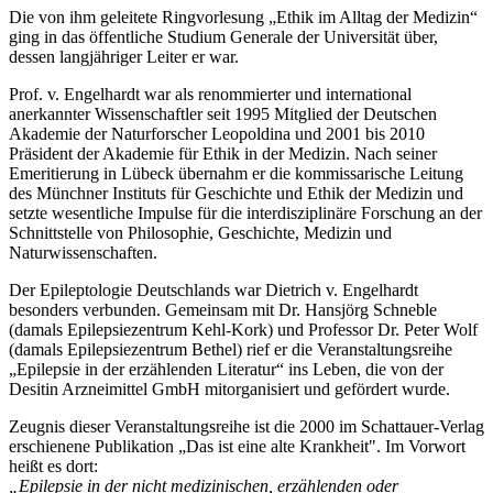
Die von ihm geleitete Ringvorlesung „Ethik im Alltag der Medizin“
ging in das öffentliche Studium Generale der Universität über,
dessen langjähriger Leiter er war.
Prof. v. Engelhardt war als renommierter und international
anerkannter Wissenschaftler seit 1995 Mitglied der Deutschen
Akademie der Naturforscher Leopoldina und 2001 bis 2010
Präsident der Akademie für Ethik in der Medizin. Nach seiner
Emeritierung in Lübeck übernahm er die kommissarische Leitung
des Münchner Instituts für Geschichte und Ethik der Medizin und
setzte wesentliche Impulse für die interdisziplinäre Forschung an der
Schnittstelle von Philosophie, Geschichte, Medizin und
Naturwissenschaften.
Der Epileptologie Deutschlands war Dietrich v. Engelhardt
besonders verbunden. Gemeinsam mit Dr. Hansjörg Schneble
(damals Epilepsiezentrum Kehl-Kork) und Professor Dr. Peter Wolf
(damals Epilepsiezentrum Bethel) rief er die Veranstaltungsreihe
„Epilepsie in der erzählenden Literatur“ ins Leben, die von der
Desitin Arzneimittel GmbH mitorganisiert und gefördert wurde.
Zeugnis dieser Veranstaltungsreihe ist die 2000 im Schattauer-Verlag
erschienene Publikation „Das ist eine alte Krankheit". Im Vorwort
heißt es dort:
„Epilepsie in der nicht medizinischen, erzählenden oder