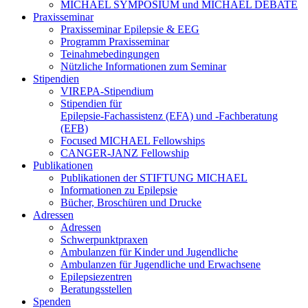
MICHAEL SYMPOSIUM und MICHAEL DEBATE
Praxisseminar
Praxisseminar Epilepsie & EEG
Programm Praxisseminar
Teinahmebedingungen
Nützliche Informationen zum Seminar
Stipendien
VIREPA-Stipendium
Stipendien für
Epilepsie-Fachassistenz (EFA) und -Fachberatung
(EFB)
Focused MICHAEL Fellowships
CANGER-JANZ Fellowship
Publikationen
Publikationen der STIFTUNG MICHAEL
Informationen zu Epilepsie
Bücher, Broschüren und Drucke
Adressen
Adressen
Schwerpunktpraxen
Ambulanzen für Kinder und Jugendliche
Ambulanzen für Jugendliche und Erwachsene
Epilepsiezentren
Beratungsstellen
Spenden