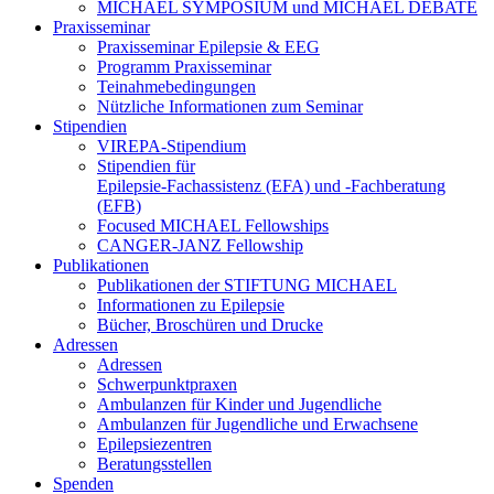
MICHAEL SYMPOSIUM und MICHAEL DEBATE
Praxisseminar
Praxisseminar Epilepsie & EEG
Programm Praxisseminar
Teinahmebedingungen
Nützliche Informationen zum Seminar
Stipendien
VIREPA-Stipendium
Stipendien für
Epilepsie-Fachassistenz (EFA) und -Fachberatung
(EFB)
Focused MICHAEL Fellowships
CANGER-JANZ Fellowship
Publikationen
Publikationen der STIFTUNG MICHAEL
Informationen zu Epilepsie
Bücher, Broschüren und Drucke
Adressen
Adressen
Schwerpunktpraxen
Ambulanzen für Kinder und Jugendliche
Ambulanzen für Jugendliche und Erwachsene
Epilepsiezentren
Beratungsstellen
Spenden