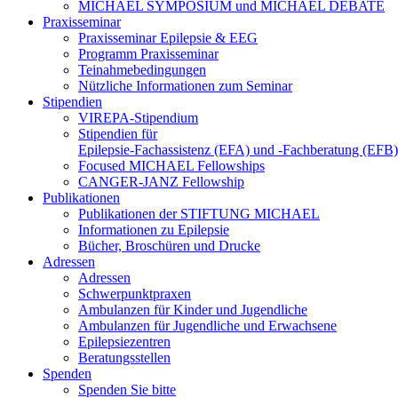
MICHAEL SYMPOSIUM und MICHAEL DEBATE
Praxisseminar
Praxisseminar Epilepsie & EEG
Programm Praxisseminar
Teinahmebedingungen
Nützliche Informationen zum Seminar
Stipendien
VIREPA-Stipendium
Stipendien für
Epilepsie-Fachassistenz (EFA) und -Fachberatung (EFB)
Focused MICHAEL Fellowships
CANGER-JANZ Fellowship
Publikationen
Publikationen der STIFTUNG MICHAEL
Informationen zu Epilepsie
Bücher, Broschüren und Drucke
Adressen
Adressen
Schwerpunktpraxen
Ambulanzen für Kinder und Jugendliche
Ambulanzen für Jugendliche und Erwachsene
Epilepsiezentren
Beratungsstellen
Spenden
Spenden Sie bitte