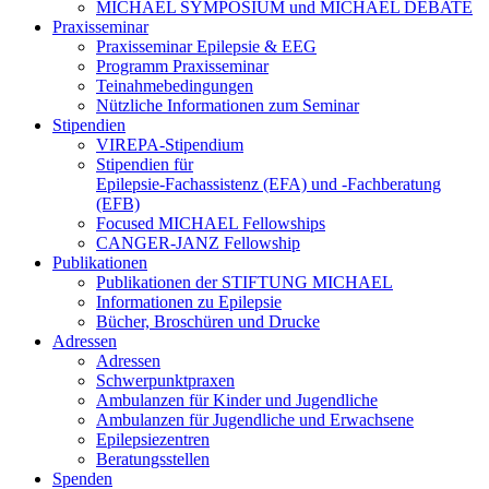
MICHAEL SYMPOSIUM und MICHAEL DEBATE
Praxisseminar
Praxisseminar Epilepsie & EEG
Programm Praxisseminar
Teinahmebedingungen
Nützliche Informationen zum Seminar
Stipendien
VIREPA-Stipendium
Stipendien für
Epilepsie-Fachassistenz (EFA) und -Fachberatung
(EFB)
Focused MICHAEL Fellowships
CANGER-JANZ Fellowship
Publikationen
Publikationen der STIFTUNG MICHAEL
Informationen zu Epilepsie
Bücher, Broschüren und Drucke
Adressen
Adressen
Schwerpunktpraxen
Ambulanzen für Kinder und Jugendliche
Ambulanzen für Jugendliche und Erwachsene
Epilepsiezentren
Beratungsstellen
Spenden