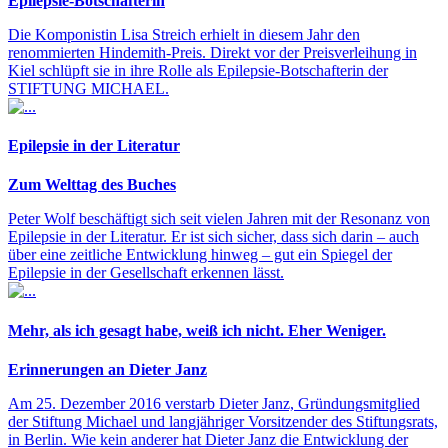
Epilepsie-Botschafterin
Die Komponistin Lisa Streich erhielt in diesem Jahr den
renommierten Hindemith-Preis. Direkt vor der Preisverleihung in
Kiel schlüpft sie in ihre Rolle als Epilepsie-Botschafterin der
STIFTUNG MICHAEL.
Epilepsie in der Literatur
Zum Welttag des Buches
Peter Wolf beschäftigt sich seit vielen Jahren mit der Resonanz von
Epilepsie in der Literatur. Er ist sich sicher, dass sich darin – auch
über eine zeitliche Entwicklung hinweg – gut ein Spiegel der
Epilepsie in der Gesellschaft erkennen lässt.
Mehr, als ich gesagt habe, weiß ich nicht. Eher Weniger.
Erinnerungen an Dieter Janz
Am 25. Dezember 2016 verstarb Dieter Janz, Gründungsmitglied
der Stiftung Michael und langjähriger Vorsitzender des Stiftungsrats,
in Berlin. Wie kein anderer hat Dieter Janz die Entwicklung der