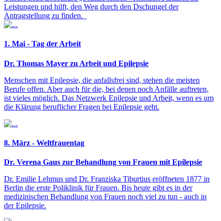
Leistungen und hilft, den Weg durch den Dschungel der
Antragstellung zu finden.
1. Mai - Tag der Arbeit
Dr. Thomas Mayer zu Arbeit und Epilepsie
Menschen mit Epilepsie, die anfallsfrei sind, stehen die meisten
Berufe offen. Aber auch für die, bei denen noch Anfälle auftreten,
ist vieles möglich. Das Netzwerk Epilepsie und Arbeit, wenn es um
die Klärung beruflicher Fragen bei Epilepsie geht.
8. März - Weltfrauentag
Dr. Verena Gaus zur Behandlung von Frauen mit Epilepsie
Dr. Emilie Lehmus und Dr. Franziska Tiburtius eröffneten 1877 in
Berlin die erste Poliklinik für Frauen. Bis heute gibt es in der
medizinischen Behandlung von Frauen noch viel zu tun - auch in
der Epilepsie.