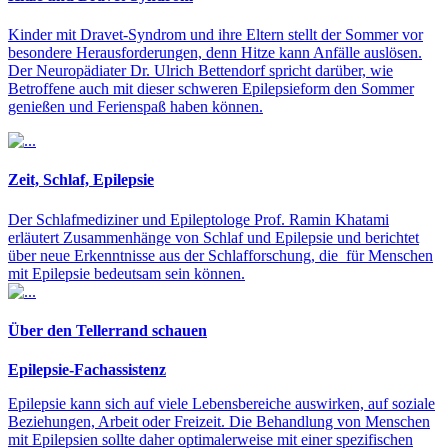
Kinder mit Dravet-Syndrom und ihre Eltern stellt der Sommer vor
besondere Herausforderungen, denn Hitze kann Anfälle auslösen.
Der Neuropädiater Dr. Ulrich Bettendorf spricht darüber, wie
Betroffene auch mit dieser schweren Epilepsieform den Sommer
genießen und Ferienspaß haben können.
Zeit, Schlaf, Epilepsie
Der Schlafmediziner und Epileptologe Prof. Ramin Khatami
erläutert Zusammenhänge von Schlaf und Epilepsie und berichtet
über neue Erkenntnisse aus der Schlafforschung, die für Menschen
mit Epilepsie bedeutsam sein können.
Über den Tellerrand schauen
Epilepsie-Fachassistenz
Epilepsie kann sich auf viele Lebensbereiche auswirken, auf soziale
Beziehungen, Arbeit oder Freizeit. Die Behandlung von Menschen
mit Epilepsien sollte daher optimalerweise mit einer spezifischen