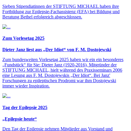
Sieben Stipendiatinnen der STIFTUNG MICHAEL haben ihre
Fortbildung zur Epilepsie-Fachassistenz (EFA) bei Bildung und
Beratung Bethel erfolgreich abgeschlossen.
Zum Vorlesetag 2025
Dieter Janz liest aus „Der Idiot“ von F. M. Dostojewski
Zum bundesweiten Vorlesetag 2025 haben wir ein ein besonderes
„Fundstück“ für Sie: Dieter Janz (1920-2016), Mitgründer der
STIFTUNG MICHAEL, hielt während des Praxisseminars 2006
eine Lesung aus F. M. Dostojewskis „Der Idiot“. Bei Janz'
Forschungen zu epileptischen Prodromi war ihm Dostojewski
immer wieder Inspiration.
Tag der Epilepsie 2025
„Epilepsie heute“
Den Tag der Epilepsie nehmen Mitglieder aus Vorstand und