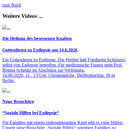
zum Buch
Weitere Videos ...
Die Heilung des besessenen Knaben
Gottesdienst zu Epilepsie am 14.6.2026
Ein Gottesdienst zu Epilepsie. Die Predigt hält Friedhelm Schippers,
selbst von Epilepsie betroffen. Für medizinische Fragen steht Prof.
Bettina Schmitz im Anschluss zur Verfügung.
14.06.2026, 11 - 13 Uhr, Christuskirche, Dieffenbachstr. 39 in
Berlin.
Neue Broschüre
“Soziale Hilfen bei Epilepsie“
Für Familien mit einem epilepsiekranken Kind gibt es viele Hilfen.
Unsere neue Broschüre „Soziale Hilfen“ orientiert Familien zu