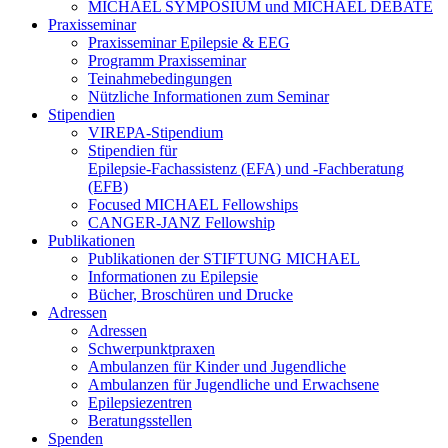
MICHAEL SYMPOSIUM und MICHAEL DEBATE
Praxisseminar
Praxisseminar Epilepsie & EEG
Programm Praxisseminar
Teinahmebedingungen
Nützliche Informationen zum Seminar
Stipendien
VIREPA-Stipendium
Stipendien für
Epilepsie-Fachassistenz (EFA) und -Fachberatung
(EFB)
Focused MICHAEL Fellowships
CANGER-JANZ Fellowship
Publikationen
Publikationen der STIFTUNG MICHAEL
Informationen zu Epilepsie
Bücher, Broschüren und Drucke
Adressen
Adressen
Schwerpunktpraxen
Ambulanzen für Kinder und Jugendliche
Ambulanzen für Jugendliche und Erwachsene
Epilepsiezentren
Beratungsstellen
Spenden