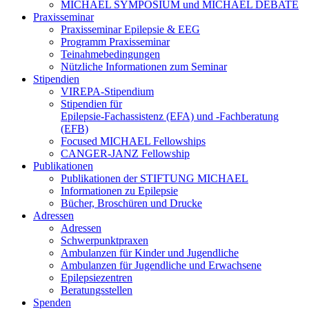
MICHAEL SYMPOSIUM und MICHAEL DEBATE
Praxisseminar
Praxisseminar Epilepsie & EEG
Programm Praxisseminar
Teinahmebedingungen
Nützliche Informationen zum Seminar
Stipendien
VIREPA-Stipendium
Stipendien für
Epilepsie-Fachassistenz (EFA) und -Fachberatung
(EFB)
Focused MICHAEL Fellowships
CANGER-JANZ Fellowship
Publikationen
Publikationen der STIFTUNG MICHAEL
Informationen zu Epilepsie
Bücher, Broschüren und Drucke
Adressen
Adressen
Schwerpunktpraxen
Ambulanzen für Kinder und Jugendliche
Ambulanzen für Jugendliche und Erwachsene
Epilepsiezentren
Beratungsstellen
Spenden